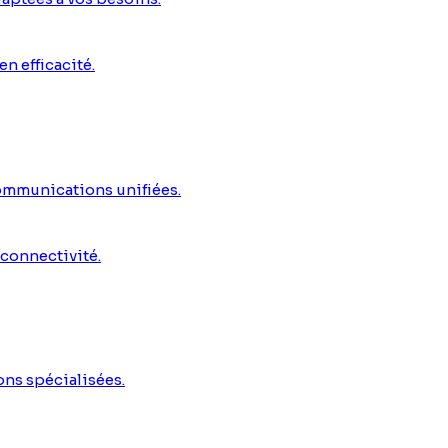
n efficacité.
ommunications unifiées.
 connectivité.
ns spécialisées.